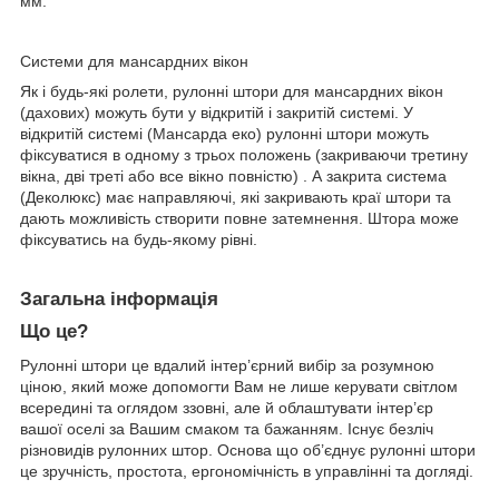
мм.
Системи для мансардних вікон
Як і будь-які ролети, рулонні штори для мансардних вікон
(дахових) можуть бути у відкритій і закритій системі. У
відкритій системі (Мансарда еко) рулонні штори можуть
фіксуватися в одному з трьох положень (закриваючи третину
вікна, дві треті або все вікно повністю) . А закрита система
(Деколюкс) має направляючі, які закривають краї штори та
дають можливість створити повне затемнення. Штора може
фіксуватись на будь-якому рівні.
Загальна інформація
Що це?
Рулонні штори це вдалий інтер’єрний вибір за розумною
ціною, який може допомогти Вам не лише керувати світлом
всередині та оглядом ззовні, але й облаштувати інтер’єр
вашої оселі за Вашим смаком та бажанням. Існує безліч
різновидів рулонних штор. Основа що об’єднує рулонні штори
це зручність, простота, ергономічність в управлінні та догляді.