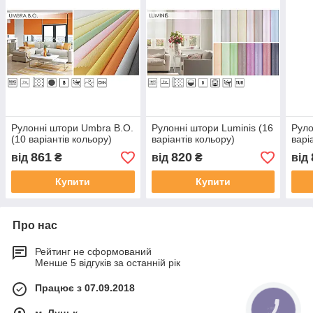
Рулонні штори Umbra B.O.
Рулонні штори Luminis (16
Руло
(10 варіантів кольору)
варіантів кольору)
варі
861
820
від
₴
від
₴
від
Купити
Купити
Про нас
Рейтинг не сформований
Менше 5 відгуків за останній рік
Працює з 07.09.2018
КНОПКА
ЗВ'ЯЗКУ