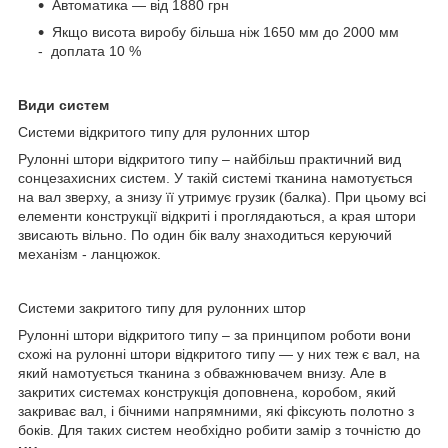
Автоматика — від 1880 грн
Якщо висота виробу більша ніж 1650 мм до 2000 мм
- доплата 10 %
Види систем
Системи відкритого типу для рулонних штор
Рулонні штори відкритого типу – найбільш практичний вид
сонцезахисних систем. У такій системі тканина намотується
на вал зверху, а знизу її утримує грузик (балка). При цьому всі
елементи конструкції відкриті і проглядаються, а края штори
звисають вільно. По один бік валу знаходиться керуючий
механізм - ланцюжок.
Системи закритого типу для рулонних штор
Рулонні штори відкритого типу – за принципом роботи вони
схожі на рулонні штори відкритого типу — у них теж є вал, на
який намотується тканина з обважнювачем внизу. Але в
закритих системах конструкція доповнена, коробом, який
закриває вал, і бічними напрямними, які фіксують полотно з
боків. Для таких систем необхідно робити замір з точністю до