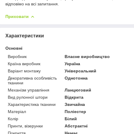
відповімо на всі запитання.
Приховати
Характеристики
Основні
Виробник
Власне виробництво
Країна виробник
Україна
Варіант монтажу
Універсальний
Декоративна особливість
Однотонна
тканини
Механізм управління
Ланцюговий
Вид рулонної штори
Відкрита
Характеристика тканини
Звичайна
Матеріал
Поліестер
Колір
Білий
Принти, візерунки
Абстрактні
Покриття
Немає