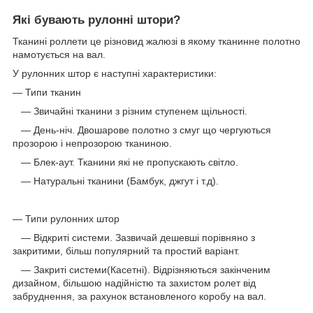
Які бувають рулонні штори?
Тканині роллети це різновид жалюзі в якому тканинне полотно
намотується на вал.
У рулонних штор є наступні характеристики:
— Типи тканин
— Звичайні тканини з різним ступенем щільності.
— День-ніч. Двошарове полотно з смуг що чергуються
прозорою і непрозорою тканиною.
— Блек-аут. Тканини які не пропускають світло.
— Натуральні тканини (Бамбук, джгут і т.д).
— Типи рулонних штор
— Відкриті системи. Зазвичай дешевші порівняно з
закритими, більш популярний та простий варіант.
— Закриті системи(Касетні). Відрізняються закінченим
дизайном, більшою надійністю та захистом ролет від
забруднення, за рахунок встановленого коробу на вал.