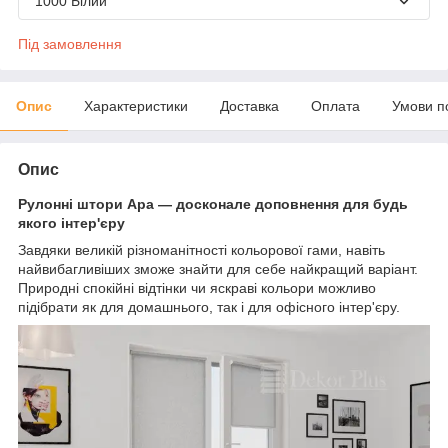
1000 Білий
Під замовлення
Опис
Характеристики
Доставка
Оплата
Умови п
Опис
Рулонні штори Ара — досконале доповнення для будь
якого інтер'єру
Завдяки великій різноманітності кольорової гами, навіть
найвибагливіших зможе знайти для себе найкращий варіант.
Природні спокійні відтінки чи яскраві кольори можливо
підібрати як для домашнього, так і для офісного інтер'єру.