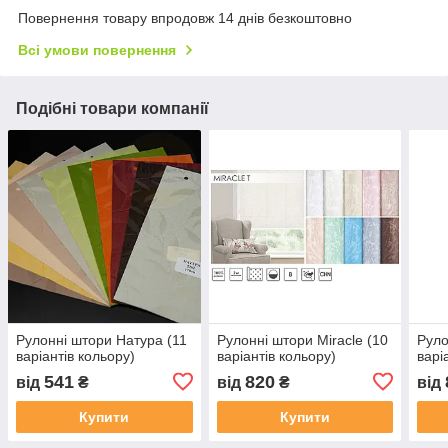
Повернення товару впродовж 14 днів безкоштовно
Всі умови повернення
Подібні товари компанії
Рулонні штори Натура (11
Рулонні штори Miracle (10
Руло
варіантів кольору)
варіантів кольору)
варі
541
820
від
₴
від
₴
від
Купити
Купити