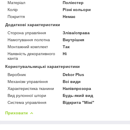
Матеріал
Поліестер
Колір
Різні кольори
Покриття
Немає
Додаткові характеристики
Сторона управління
Зліва/справа
Намотування полотна
Внутрішня
Монтажний комплект
Так
Наявність декоративного
Ні
канта
Користувальницькі характеристики
Виробник
Dekor Plus
Механізм управління
Всі види
Характеристика тканини
Напівпрозора
Вид рулонної штори
Будь-який вид
Система управління
Відкрита "Міні"
Приховати