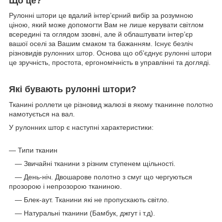
Що це?
Рулонні штори це вдалий інтер’єрний вибір за розумною
ціною, який може допомогти Вам не лише керувати світлом
всередині та оглядом ззовні, але й облаштувати інтер’єр
вашої оселі за Вашим смаком та бажанням. Існує безліч
різновидів рулонних штор. Основа що об’єднує рулонні штори
це зручність, простота, ергономічність в управлінні та догляді.
Які бувають рулонні штори?
Тканині роллети це різновид жалюзі в якому тканинне полотно
намотується на вал.
У рулонних штор є наступні характеристики:
— Типи тканин
— Звичайні тканини з різним ступенем щільності.
— День-ніч. Двошарове полотно з смуг що чергуються
прозорою і непрозорою тканиною.
— Блек-аут. Тканини які не пропускають світло.
— Натуральні тканини (Бамбук, джгут і т.д).