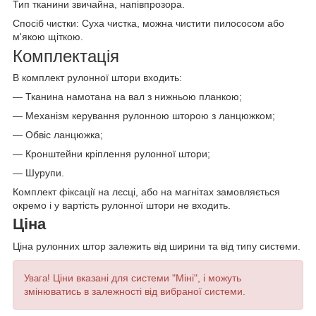
Тип тканини звичайна, напівпрозора.
Спосіб чистки: Суха чистка, можна чистити пилососом або
м'якою щіткою.
Комплектація
В комплект рулонної штори входить:
— Тканина намотана на вал з нижньою планкою;
— Механізм керування рулонною шторою з ланцюжком;
— Обвіс ланцюжка;
— Кронштейни кріплення рулонної штори;
— Шурупи.
Комплект фіксації на лєсці, або на магнітах замовляється
окремо і у вартість рулонної штори не входить.
Ціна
Ціна рулонних штор залежить від ширини та від типу системи.
Ціни вказані для системи "Міні", і можуть
Увага!
змінюватись в залежності від вибраної системи.