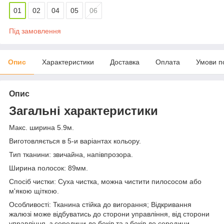
01
02
04
05
06
Під замовлення
Опис
Характеристики
Доставка
Оплата
Умови п
Опис
Загальні характеристики
Макс. ширина 5.9м.
Виготовляється в 5-и варіантах кольору.
Тип тканини: звичайна, напівпрозора.
Ширина полосок: 89мм.
Спосіб чистки: Суха чистка, можна чистити пилососом або
м'якою щіткою.
Особливості: Тканина стійка до вигорання; Відкривання
жалюзі може відбуватись до сторони управління, від сторони
управління, з середини до боків та з боків до середини.