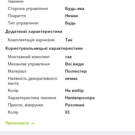
тканини
Сторона управління
Будь-яка
Покриття
Немає
Тип управління
Будь
Додаткові характеристики
Комплектація карнизом
Так
Користувальницькі характеристики
Монтажний комплект
так
Механізм управління
Всі види
Матеріал
Поліестер
Наявність декоративного
немає
канта
Колір
На вибір
Характеристика тканини
Напівпрозора
Принти, візерунки
Рослинні
Колір
01
Приховати