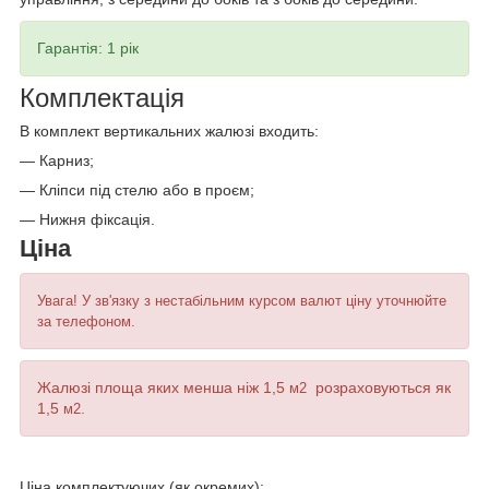
Гарантія: 1 рік
Комплектація
В комплект вертикальних жалюзі входить:
— Карниз;
— Кліпси під стелю або в проєм;
— Нижня фіксація.
Ціна
Увага! У зв'язку з нестабільним курсом валют ціну уточнюйте
за телефоном.
Ж
алюзі площа яких менша ніж 1,5
розраховуються як
м
2
1,5
.
м
2
Ціна комплектуючих (як окремих):