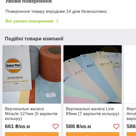
Умови повернення
Повернення товару впродовж 14 днів безкоштовно
Всі умови повернення
Подібні товари компанії
Вертикальні жалюзі
Вертикальні жалюзі Line
Верт
Miracle 127мм (5 варіантів
89мм (7 варіантів кольору)
Amst
кольору)
варі
661
586
586
₴/кв.м
₴/кв.м