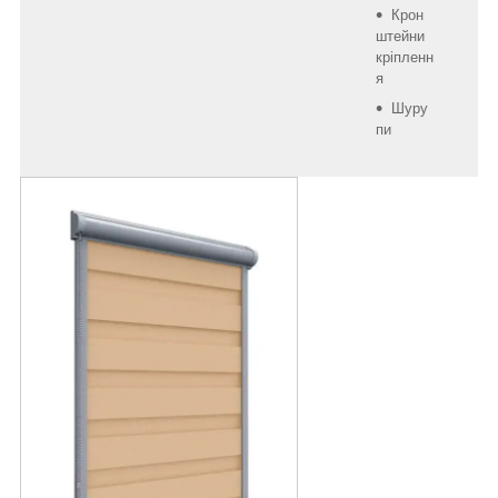
Крон
штейни
кріпленн
я
Шуру
пи