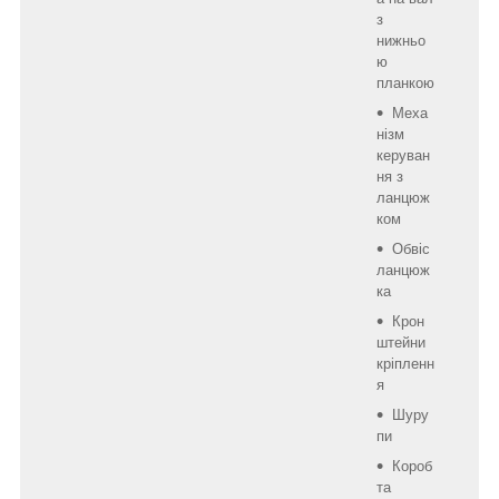
з
нижньо
ю
планкою
Меха
нізм
керуван
ня з
ланцюж
ком
Обвіс
ланцюж
ка
Крон
штейни
кріпленн
я
Шуру
пи
Короб
та