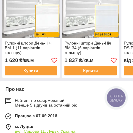
Рулонні штори День-Ніч
Рулонні штори День-Ніч
Руло
BM 1 (11 варіантів
BM 34 (6 варіантів
DS P
кольору)
кольору)
коль
1 620
1 837
₴/кв.м
₴/кв.м
від
Купити
Купити
Про нас
КНОПКА
ЗВ'ЯЗКУ
Рейтинг не сформований
Менше 5 відгуків за останній рік
Працює з 07.09.2018
м. Луцьк
вул. Єршова 11, Луцьк, Україна