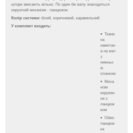
штори звисають вільно. По один бік валу знаходиться
керуючий механізм - ланцюжок.
Колір системи:
білий, коричневий, карамельний
У комплект входить:
Ткани
на
намотан
а на вал
з
нижньо
ю
планкою
Меха
нізм
керуван
ня з
ланцюж
ком
Обвіс
ланцюж
ка