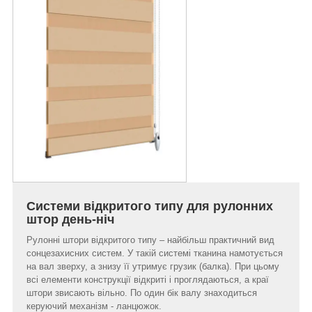
Системи відкритого типу для рулонних
штор день-ніч
Рулонні штори відкритого типу – найбільш практичний вид
сонцезахисних систем. У такій системі тканина намотується
на вал зверху, а знизу її утримує грузик (балка). При цьому
всі елементи конструкції відкриті і проглядаються, а краї
штори звисають вільно. По один бік валу знаходиться
керуючий механізм - ланцюжок.