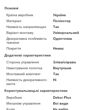
Основні
Країна виробник
Україна
Матеріал
Поліестер
Наявність напраляющих
Так
Варіант монтажу
Універсальний
Декоративна особливість
Однотонна
тканини
Покриття
Немає
Додаткові характеристики
Сторона управління
Зліва/справа
Намотування полотна
Внутрішня
Монтажний комплект
Так
Наявність декоративного
Ні
канта
Користувальницькі характеристики
Виробник
Dekor Plus
Механізм управління
Всі види
Колір
На вибір