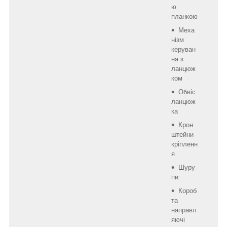
ю
планкою
Меха
нізм
керуван
ня з
ланцюж
ком
Обвіс
ланцюж
ка
Крон
штейни
кріпленн
я
Шуру
пи
Короб
та
направл
яючі