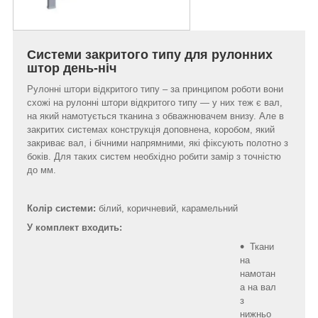
Системи закритого типу для рулонних
штор день-ніч
Рулонні штори відкритого типу – за принципом роботи вони
схожі на рулонні штори відкритого типу — у них теж є вал,
на який намотується тканина з обважнювачем внизу. Але в
закритих системах конструкція доповнена, коробом, який
закриває вал, і бічними напрямними, які фіксують полотно з
боків. Для таких систем необхідно робити замір з точністю
до мм.
Колір системи:
білий, коричневий, карамельний
У комплект входить:
Ткани
на
намотан
а на вал
з
нижньо