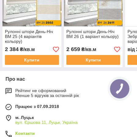
Рулонні штори День-Ніч
Рулонні штори День-Ніч
Руло
BM 25 (4 варіантів
BM 26 (1 варіант кольору)
Зебр
кольору)
варі
2 384
2 659
₴/кв.м
₴/кв.м
від
Купити
Купити
Про нас
Рейтинг не сформований
Менше 5 відгуків за останній рік
Працює з 07.09.2018
м. Луцьк
вул. Єршова 11, Луцьк, Україна
Контакти