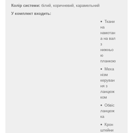
Колір системи:
білий, коричневий, карамельний
У комплект входить:
Ткани
на
намотан
а на вал
з
нижньо
ю
планкою
Меха
нізм
керуван
ня з
ланцюж
ком
Обвіс
ланцюж
ка
Крон
штейни