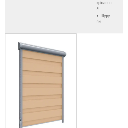
кріпленн
я
Шуру
пи