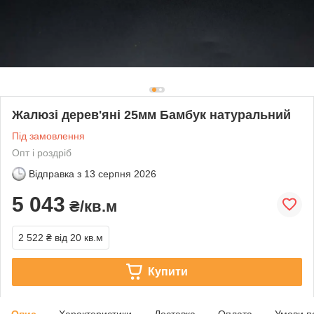
Жалюзі дерев'яні 25мм Бамбук натуральний
Під замовлення
Опт і роздріб
Відправка з
13 серпня 2026
5 043
₴/кв.м
2 522 ₴
від 20 кв.м
Купити
Опис
Характеристики
Доставка
Оплата
Умови п