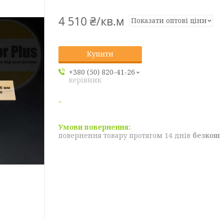
4 510 ₴/кв.м
Показати оптові ціни
Купити
+380 (50) 820-41-26
керівник
повернення товару протягом 14 днів
безкош