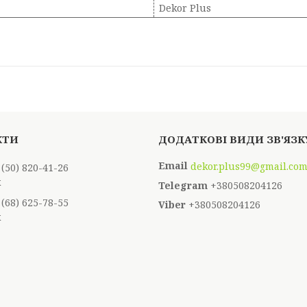
Dekor Plus
dekor.plus99@gmail.co
 (50) 820-41-26
к
+380508204126
 (68) 625-78-55
+380508204126
к