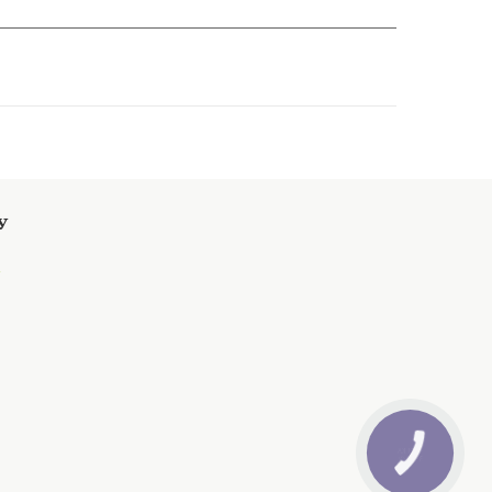
m
КНОПКА
ЗВ'ЯЗКУ