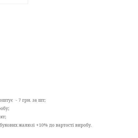
штує - 7 грн. за шт;
робу;
кт;
букових жалюзі +10% до вартості виробу.