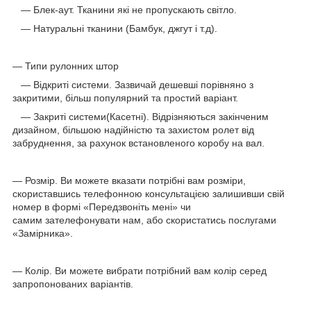
— Блек-аут. Тканини які не пропускають світло.
— Натуральні тканини (Бамбук, джгут і т.д).
— Типи рулонних штор
— Відкриті системи. Зазвичай дешевші порівняно з
закритими, більш популярний та простий варіант.
— Закриті системи(Касетні). Відрізняються закінченим
дизайном, більшою надійністю та захистом ролет від
забруднення, за рахунок встановленого коробу на вал.
— Розмір. Ви можете вказати потрібні вам розміри,
скориставшись телефонною консультацією залишивши свій
номер в формі «Передзвоніть мені» чи
самим зателефонувати нам, або скористатись послугами
«Замірника».
— Колір. Ви можете вибрати потрібний вам колір серед
запропонованих варіантів.