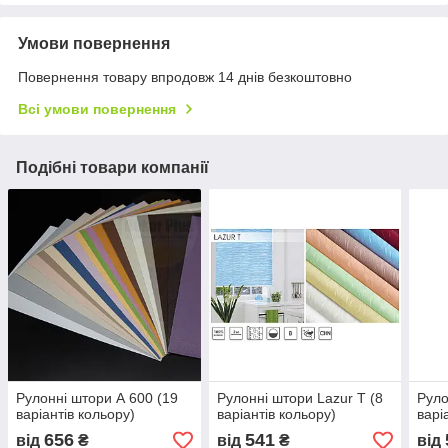
Умови повернення
Повернення товару впродовж 14 днів безкоштовно
Всі умови повернення
Подібні товари компанії
Рулонні штори А 600 (19
Рулонні штори Lazur T (8
Руло
варіантів кольору)
варіантів кольору)
варі
656
541
від
₴
від
₴
від