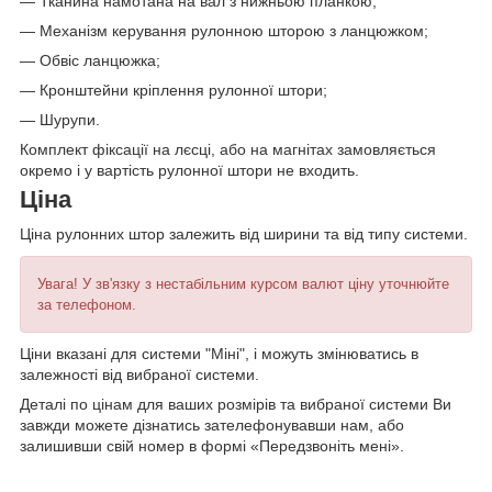
— Тканина намотана на вал з нижньою планкою;
— Механізм керування рулонною шторою з ланцюжком;
— Обвіс ланцюжка;
— Кронштейни кріплення рулонної штори;
— Шурупи.
Комплект фіксації на лєсці, або на магнітах замовляється
окремо і у вартість рулонної штори не входить.
Ціна
Ціна рулонних штор залежить від ширини та від типу системи.
Увага! У зв'язку з нестабільним курсом валют ціну уточнюйте
за телефоном.
Ціни вказані для системи "Міні", і можуть змінюватись в
залежності від вибраної системи.
Деталі по цінам для ваших розмірів та вибраної системи Ви
завжди можете дізнатись зателефонувавши нам, або
залишивши свій номер в формі «Передзвоніть мені».