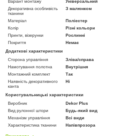
Варіант монтажу
Універсальний
Декоративна особливість
З малюнком
тканини
Матеріал
Поліестер
Колір
Різні кольори
Принти, візерунки
Рослинні
Покриття
Немає
Додаткові характеристики
Сторона управління
Зліва/справа
Намотування полотна
Внутрішня
Монтажний комплект
Так
Наявність декоративного
Ні
канта
Користувальницькі характеристики
Виробник
Dekor Plus
Вид рулонної штори
Будь-який вид
Механізм управління
Всі види
Характеристика тканини
Напівпрозора
Приховати