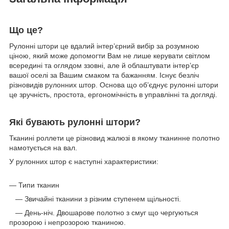
Що це?
Рулонні штори це вдалий інтер’єрний вибір за розумною
ціною, який може допомогти Вам не лише керувати світлом
всередині та оглядом ззовні, але й облаштувати інтер’єр
вашої оселі за Вашим смаком та бажанням. Існує безліч
різновидів рулонних штор. Основа що об’єднує рулонні штори
це зручність, простота, ергономічність в управлінні та догляді.
Які бувають рулонні штори?
Тканині роллети це різновид жалюзі в якому тканинне полотно
намотується на вал.
У рулонних штор є наступні характеристики:
— Типи тканин
— Звичайні тканини з різним ступенем щільності.
— День-ніч. Двошарове полотно з смуг що чергуються
прозорою і непрозорою тканиною.