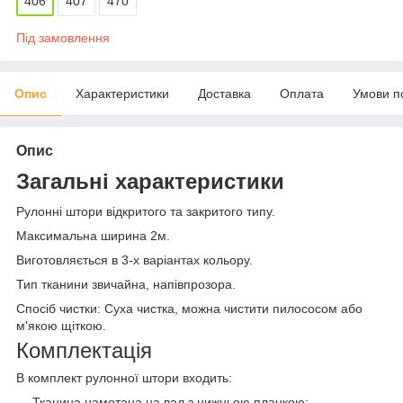
406
407
470
Під замовлення
Опис
Характеристики
Доставка
Оплата
Умови п
Опис
Загальні характеристики
Рулонні штори відкритого та закритого типу.
Максимальна ширина 2м.
Виготовляється в 3-х варіантах кольору.
Тип тканини звичайна, напівпрозора.
Спосіб чистки: Суха чистка, можна чистити пилососом або
м'якою щіткою.
Комплектація
В комплект рулонної штори входить:
— Тканина намотана на вал з нижньою планкою;