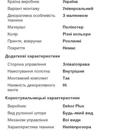
Країна виробник
Україна
Варіант монтажу
Універсальний
Декоративна особливість
З малюнком
тканини
Матеріал
Поліестер
Колір
Різні кольори
Принти, візерунки
Рослинні
Покриття
Немає
Додаткові характеристики
Сторона управління
Зліва/справа
Намотування полотна
Внутрішня
Монтажний комплект
Так
Наявність декоративного
Ні
канта
Користувальницькі характеристики
Виробник
Dekor Plus
Вид рулонної штори
Будь-який вид
Механізм управління
Всі види
Характеристика тканини
Напівпрозора