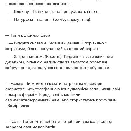
прозорою і непрозорою тканиною.
— Блек-аут. Тканини які не пропускають світло.
— Натуральні тканини (Бамбук, джгут і т.д).
— Типи рулонних штор
— Відкриті системи. Зазвичай дешевші порівняно з
закритими, більш популярний та простий варіант.
— Закриті системи(Касетні). Відрізняються закінченим
дизайном, більшою надійністю та захистом ролет від
забруднення, за рахунок встановленого коробу на вал.
— Розмір. Ви можете вказати потрібні вам розміри,
скориставшись телефонною консультацією залишивши свій
номер в формі «Передзвоніть мені» чи
самим зателефонувати нам, або скористатись послугами
«Замірника».
— Колір. Ви можете вибрати потрібний вам колір серед
запропонованих варіантів.