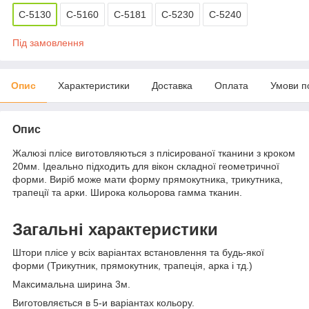
С-5130
С-5160
С-5181
С-5230
С-5240
Під замовлення
Опис
Характеристики
Доставка
Оплата
Умови п
Опис
Жалюзі плісе виготовляються з плісированої тканини з кроком
20мм. Ідеально підходить для вікон складної геометричної
форми. Виріб може мати форму прямокутника, трикутника,
трапеції та арки. Широка кольорова гамма тканин.
Загальні характеристики
Штори плісе у всіх варіантах встановлення та будь-якої
форми (Трикутник, прямокутник, трапеція, арка і тд.)
Максимальна ширина 3м.
Виготовляється в 5-и варіантах кольору.