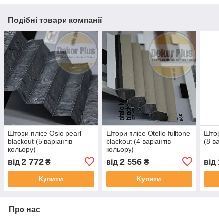
Подібні товари компанії
Штори плісе Oslo pearl
Штори плісе Otello fulltone
Штор
blackout (5 варіантів
blackout (4 варіантів
(8 в
кольору)
кольору)
2 772
2 556
від
₴
від
₴
від
Купити
Купити
Про нас