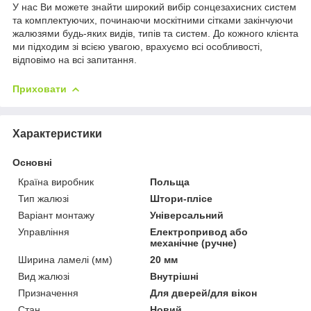
У нас Ви можете знайти широкий вибір сонцезахисних систем
та комплектуючих, починаючи москітними сітками закінчуючи
жалюзями будь-яких видів, типів та систем. До кожного клієнта
ми підходим зі всією увагою, врахуємо всі особливості,
відповімо на всі запитання.
Приховати
Характеристики
Основні
Країна виробник
Польща
Тип жалюзі
Штори-плісе
Варіант монтажу
Універсальний
Управління
Електропривод або
механічне (ручне)
Ширина ламелі (мм)
20 мм
Вид жалюзі
Внутрішні
Призначення
Для дверей/для вікон
Стан
Новий