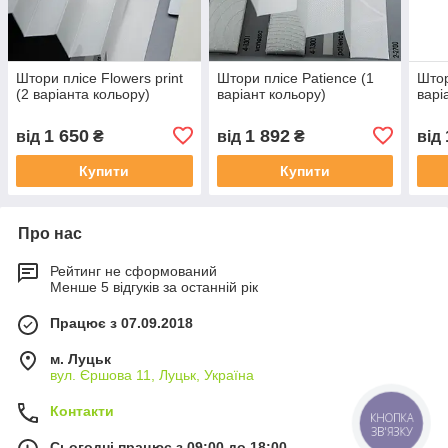
Штори плісе Flowers print
Штори плісе Patience (1
Штор
(2 варіанта кольору)
варіант кольору)
варі
1 650
1 892
від
₴
від
₴
від
Купити
Купити
Про нас
Рейтинг не сформований
Менше 5 відгуків за останній рік
Працює з 07.09.2018
м. Луцьк
вул. Єршова 11, Луцьк, Україна
Контакти
КНОПКА
ЗВ'ЯЗКУ
Сьогодні працює з 09:00 до 18:00