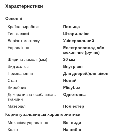
Характеристики
Основні
Країна виробник
Польща
Тип жалюзі
Штори-плісе
Варіант монтажу
Універсальний
Управління
Електропривод або
механічне (ручне)
Ширина ламелі (мм)
20 мм
Вид жалюзі
Внутрішні
Призначення
Для дверей/для вікон
Стан
Новий
Виробник
PlisyLux
Декоративна особливість
Однотонна
тканини
Матеріал
Поліестер
Користувальницькі характеристики
Механізм управління
Всі види
Колір
На вибір