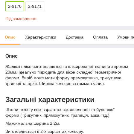
2-9170
2-9171
Під замовлення
Опис
Характеристики
Доставка
Оплата
Умови п
Опис
Жалюзі плісе виготовляються з плісированої тканини з кроком
20мм. Ідеально підходить для вікон складної геометричної
форми. Виріб може мати форму прямокутника, трикутника,
трапеції та арки. Широка кольорова гамма тканин.
Загальні характеристики
Штори плісе у всіх варіантах встановлення та будь-якої
форми (Трикутник, прямокутник, трапеція, арка і тд.)
Максимальна ширина 2.2м.
Виготовляється в 2-х варіантах кольору.