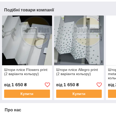
Подібні товари компанії
Штори плісе Flowers print
Штори плісе Аllegro print
Штор
(2 варіанта кольору)
(2 варіанта кольору)
meta
коль
1 650
1 650
від
₴
від
₴
від
Купити
Купити
Про нас