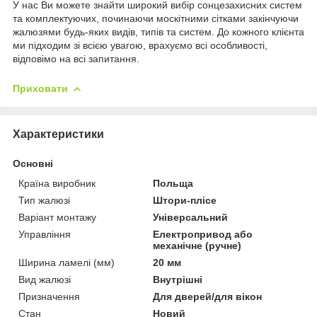
У нас Ви можете знайти широкий вибір сонцезахисних систем
та комплектуючих, починаючи москітними сітками закінчуючи
жалюзями будь-яких видів, типів та систем. До кожного клієнта
ми підходим зі всією увагою, врахуємо всі особливості,
відповімо на всі запитання.
Приховати
Характеристики
Основні
Країна виробник
Польща
Тип жалюзі
Штори-плісе
Варіант монтажу
Універсальний
Управління
Електропривод або
механічне (ручне)
Ширина ламелі (мм)
20 мм
Вид жалюзі
Внутрішні
Призначення
Для дверей/для вікон
Стан
Новий