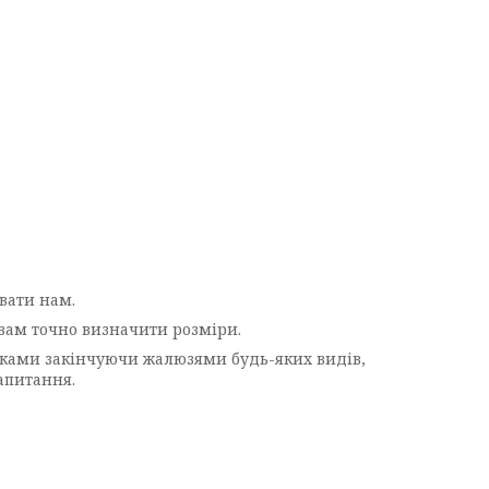
вати нам.
 вам точно визначити розміри.
тками закінчуючи жалюзями будь-яких видів,
запитання.