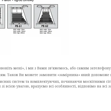
оніть мені», і ми з Вами зв’яжемось, або самим зателефону
ням. Також Ви можете замовити «замірника» який допоможе
хисних систем та комплектуючих, починаючи москітними сі
зі всією увагою, врахуємо всі особливості, відповімо на всі 