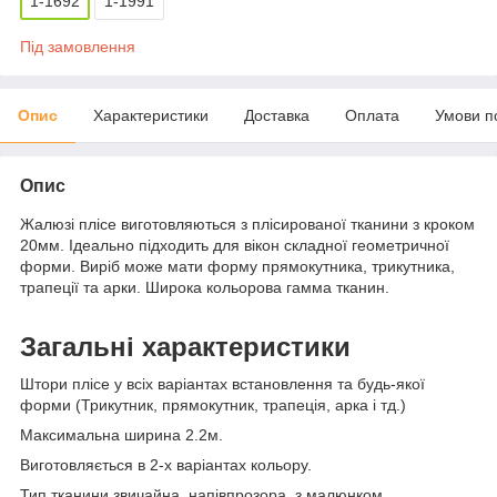
1-1692
1-1991
Під замовлення
Опис
Характеристики
Доставка
Оплата
Умови п
Опис
Жалюзі плісе виготовляються з плісированої тканини з кроком
20мм. Ідеально підходить для вікон складної геометричної
форми. Виріб може мати форму прямокутника, трикутника,
трапеції та арки. Широка кольорова гамма тканин.
Загальні характеристики
Штори плісе у всіх варіантах встановлення та будь-якої
форми (Трикутник, прямокутник, трапеція, арка і тд.)
Максимальна ширина 2.2м.
Виготовляється в 2-х варіантах кольору.
Тип тканини звичайна, напівпрозора, з малюнком.