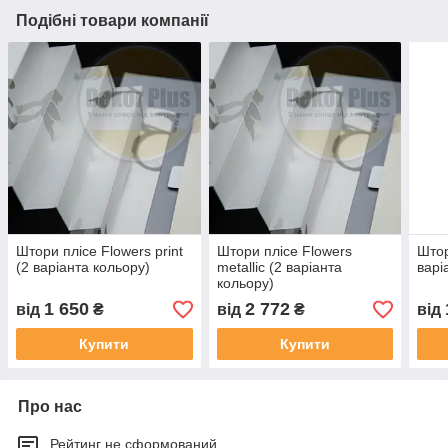
Подібні товари компанії
Штори плісе Flowers print
Штори плісе Flowers
Штор
(2 варіанта кольору)
metallic (2 варіанта
варі
кольору)
1 650
2 772
від
₴
від
₴
від
Купити
Купити
Про нас
Рейтинг не сформований