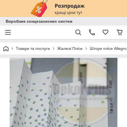
Виробник сонцезахисних систем
Товари та послуги
Жалюзі Плісе
Штори плісе Аllegro 