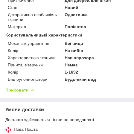
Призначення
Для дверей/для вікон
Стан
Новий
Декоративна особливість
Однотонна
тканини
Матеріал
Поліестер
Користувальницькі характеристики
Механізм управління
Всі види
Колір
На вибір
Характеристика тканини
Напівпрозора
Принти, візерунки
Немає
Колір
1-1692
Вид рулонної штори
Будь-який вид
Приховати
Умови доставки
Доставка здійснюється тільки по передоплаті.
Нова Пошта