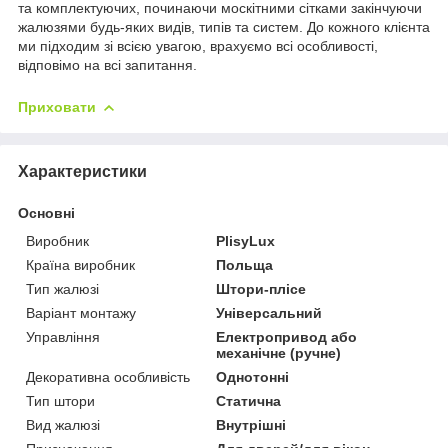
та комплектуючих, починаючи москітними сітками закінчуючи
жалюзями будь-яких видів, типів та систем. До кожного клієнта
ми підходим зі всією увагою, врахуємо всі особливості,
відповімо на всі запитання.
Приховати
Характеристики
Основні
Виробник
PlisyLux
Країна виробник
Польща
Тип жалюзі
Штори-плісе
Варіант монтажу
Універсальний
Управління
Електропривод або
механічне (ручне)
Декоративна особливість
Однотонні
Тип штори
Статична
Вид жалюзі
Внутрішні