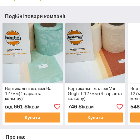
Подібні товари компанії
Вертикальні жалюзі Bali
Вертикальні жалюзі Van
Верт
127мм(4 варіанта
Gogh T 127мм (4 варіанта
127м
кольору)
кольору)
коль
661
746
548
від
₴/кв.м
₴/кв.м
Купити
Купити
Про нас