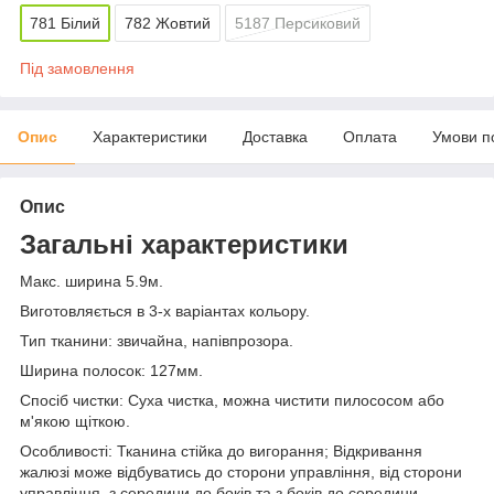
781 Білий
782 Жовтий
5187 Персиковий
Під замовлення
Опис
Характеристики
Доставка
Оплата
Умови п
Опис
Загальні характеристики
Макс. ширина 5.9м.
Виготовляється в 3-х варіантах кольору.
Тип тканини: звичайна, напівпрозора.
Ширина полосок: 127мм.
Спосіб чистки: Суха чистка, можна чистити пилососом або
м'якою щіткою.
Особливості: Тканина стійка до вигорання; Відкривання
жалюзі може відбуватись до сторони управління, від сторони
управління, з середини до боків та з боків до середини.