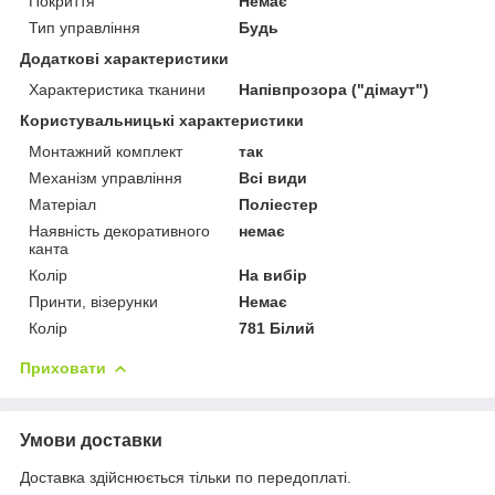
Покриття
Немає
Тип управління
Будь
Додаткові характеристики
Характеристика тканини
Напівпрозора ("дімаут")
Користувальницькі характеристики
Монтажний комплект
так
Механізм управління
Всі види
Матеріал
Поліестер
Наявність декоративного
немає
канта
Колір
На вибір
Принти, візерунки
Немає
Колір
781 Білий
Приховати
Умови доставки
Доставка здійснюється тільки по передоплаті.