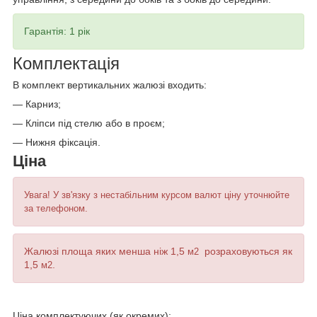
Гарантія: 1 рік
Комплектація
В комплект вертикальних жалюзі входить:
— Карниз;
— Кліпси під стелю або в проєм;
— Нижня фіксація.
Ціна
Увага! У зв'язку з нестабільним курсом валют ціну уточнюйте
за телефоном.
Ж
алюзі площа яких менша ніж 1,5
розраховуються як
м
2
1,5
.
м
2
Ціна комплектуючих (як окремих):