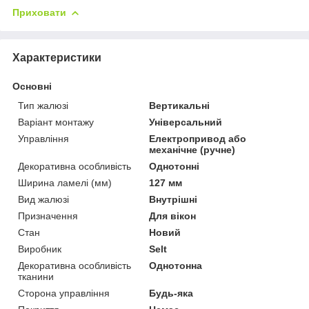
Приховати
Характеристики
Основні
Тип жалюзі
Вертикальні
Варіант монтажу
Універсальний
Управління
Електропривод або
механічне (ручне)
Декоративна особливість
Однотонні
Ширина ламелі (мм)
127 мм
Вид жалюзі
Внутрішні
Призначення
Для вікон
Стан
Новий
Виробник
Selt
Декоративна особливість
Однотонна
тканини
Сторона управління
Будь-яка