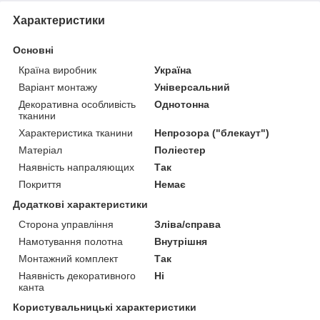
Характеристики
Основні
Країна виробник
Україна
Варіант монтажу
Універсальний
Декоративна особливість
Однотонна
тканини
Характеристика тканини
Непрозора ("блекаут")
Матеріал
Поліестер
Наявність напраляющих
Так
Покриття
Немає
Додаткові характеристики
Сторона управління
Зліва/справа
Намотування полотна
Внутрішня
Монтажний комплект
Так
Наявність декоративного
Ні
канта
Користувальницькі характеристики