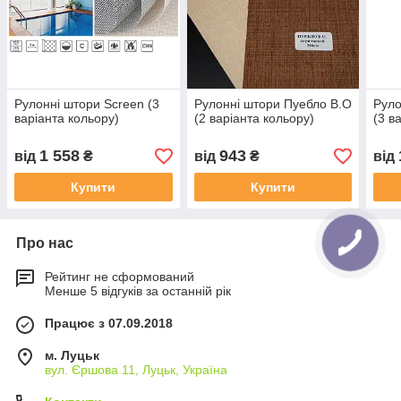
Рулонні штори Screen (3
Рулонні штори Пуебло B.O
Руло
варіанта кольору)
(2 варіанта кольору)
(3 в
1 558
943
від
₴
від
₴
від
Купити
Купити
Про нас
Рейтинг не сформований
Менше 5 відгуків за останній рік
Працює з 07.09.2018
м. Луцьк
вул. Єршова 11, Луцьк, Україна