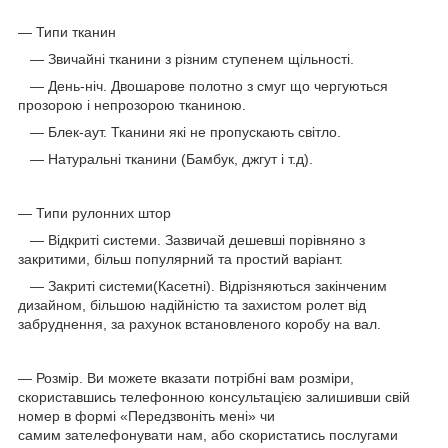
— Типи тканин
— Звичайні тканини з різним ступенем щільності.
— День-ніч. Двошарове полотно з смуг що чергуються
прозорою і непрозорою тканиною.
— Блек-аут. Тканини які не пропускають світло.
— Натуральні тканини (Бамбук, джгут і т.д).
— Типи рулонних штор
— Відкриті системи. Зазвичай дешевші порівняно з
закритими, більш популярний та простий варіант.
— Закриті системи(Касетні). Відрізняються закінченим
дизайном, більшою надійністю та захистом ролет від
забруднення, за рахунок встановленого коробу на вал.
— Розмір. Ви можете вказати потрібні вам розміри,
скориставшись телефонною консультацією залишивши свій
номер в формі «Передзвоніть мені» чи
самим зателефонувати нам, або скористатись послугами