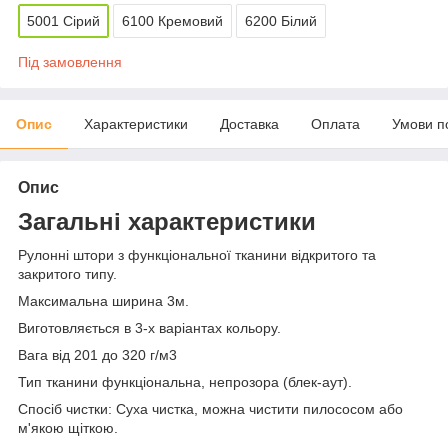
5001 Сірий
6100 Кремовий
6200 Білий
Під замовлення
Опис
Характеристики
Доставка
Оплата
Умови п
Опис
Загальні характеристики
Рулонні штори з функціональної тканини відкритого та
закритого типу.
Максимальна ширина 3м.
Виготовляється в 3-х варіантах кольору.
Вага від 201 до 320 г/м
3
Тип тканини функціональна, непрозора (блек-аут).
Спосіб чистки: Суха чистка, можна чистити пилососом або
м'якою щіткою.