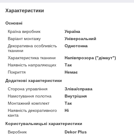
Характеристики
Основні
Країна виробник
Україна
Варіант монтажу
Універсальний
Декоративна особливість
Однотонна
тканини
Характеристика тканини
Напівпрозора ("дімаут")
Наявність напраляющих
Так
Покриття
Немає
Додаткові характеристики
Сторона управління
Зліва/справа
Намотування полотна
Внутрішня
Монтажний комплект
Так
Наявність декоративного
Ні
канта
Користувальницькі характеристики
Виробник
Dekor Plus