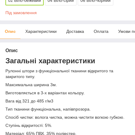
02 Біло-бежевий
04 Біло-сірий
06 Біло-чорний
Під замовлення
Опис
Характеристики
Доставка
Оплата
Умови п
Опис
Загальні характеристики
Рулонні штори з функціональної тканини відкритого та
закритого типу.
Максимальна ширина 3м.
Виготовляється в 3-х варіантах кольору.
Вага від 321 до 485 г/м
3
Тип тканини функціональна, напівпрозора.
Спосіб чистки: волога чистка, можна чистити вогкою губкою.
Ступінь відкритості: 5%.
Матеріал: 65% ПВХ, 35% поліестер.