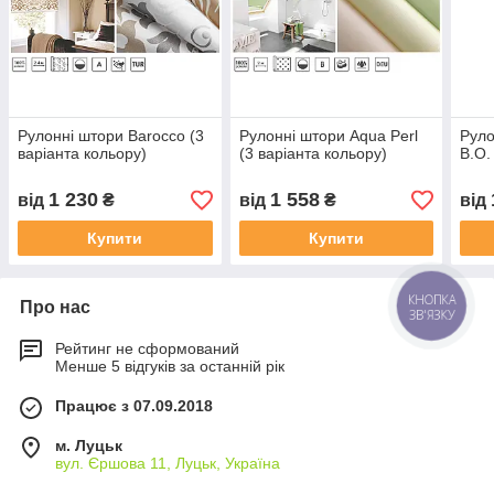
Рулонні штори Barocco (3
Рулонні штори Aqua Perl
Руло
варіанта кольору)
(3 варіанта кольору)
B.O.
1 230
1 558
від
₴
від
₴
від
Купити
Купити
Про нас
КНОПКА
ЗВ'ЯЗКУ
Рейтинг не сформований
Менше 5 відгуків за останній рік
Працює з 07.09.2018
м. Луцьк
вул. Єршова 11, Луцьк, Україна