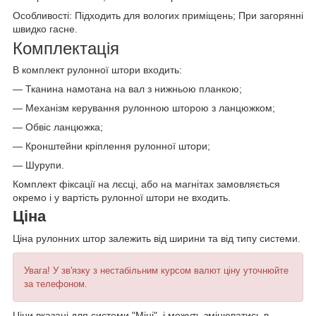
Особливості: Підходить для вологих приміщень; При загорянні
швидко гасне.
Комплектація
В комплект рулонної штори входить:
— Тканина намотана на вал з нижньою планкою;
— Механізм керування рулонною шторою з ланцюжком;
— Обвіс ланцюжка;
— Кронштейни кріплення рулонної штори;
— Шурупи.
Комплект фіксації на лєсці, або на магнітах замовляється
окремо і у вартість рулонної штори не входить.
Ціна
Ціна рулонних штор залежить від ширини та від типу системи.
Увага! У зв'язку з нестабільним курсом валют ціну уточнюйте
за телефоном.
Ціни вказані для системи "Міні", і можуть змінюватись в