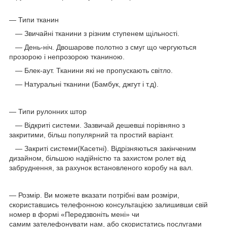
— Типи тканин
— Звичайні тканини з різним ступенем щільності.
— День-ніч. Двошарове полотно з смуг що чергуються
прозорою і непрозорою тканиною.
— Блек-аут. Тканини які не пропускають світло.
— Натуральні тканини (Бамбук, джгут і т.д).
— Типи рулонних штор
— Відкриті системи. Зазвичай дешевші порівняно з
закритими, більш популярний та простий варіант.
— Закриті системи(Касетні). Відрізняються закінченим
дизайном, більшою надійністю та захистом ролет від
забруднення, за рахунок встановленого коробу на вал.
— Розмір. Ви можете вказати потрібні вам розміри,
скориставшись телефонною консультацією залишивши свій
номер в формі «Передзвоніть мені» чи
самим зателефонувати нам, або скористатись послугами