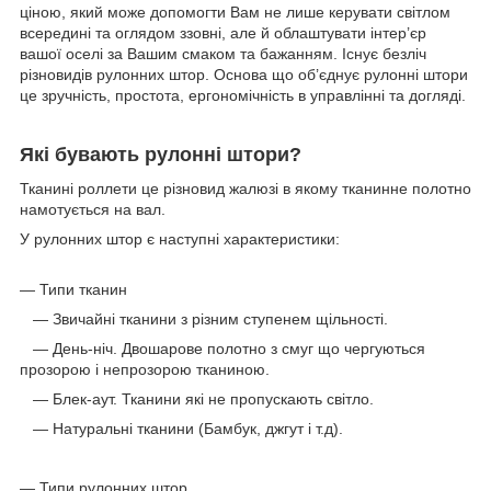
ціною, який може допомогти Вам не лише керувати світлом
всередині та оглядом ззовні, але й облаштувати інтер’єр
вашої оселі за Вашим смаком та бажанням. Існує безліч
різновидів рулонних штор. Основа що об’єднує рулонні штори
це зручність, простота, ергономічність в управлінні та догляді.
Які бувають рулонні штори?
Тканині роллети це різновид жалюзі в якому тканинне полотно
намотується на вал.
У рулонних штор є наступні характеристики:
— Типи тканин
— Звичайні тканини з різним ступенем щільності.
— День-ніч. Двошарове полотно з смуг що чергуються
прозорою і непрозорою тканиною.
— Блек-аут. Тканини які не пропускають світло.
— Натуральні тканини (Бамбук, джгут і т.д).
— Типи рулонних штор