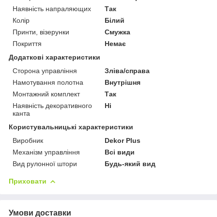
Наявність напраляющих
Так
Колір
Білий
Принти, візерунки
Смужка
Покриття
Немає
Додаткові характеристики
Сторона управління
Зліва/справа
Намотування полотна
Внутрішня
Монтажний комплект
Так
Наявність декоративного
Ні
канта
Користувальницькі характеристики
Виробник
Dekor Plus
Механізм управління
Всі види
Вид рулонної штори
Будь-який вид
Приховати
Умови доставки