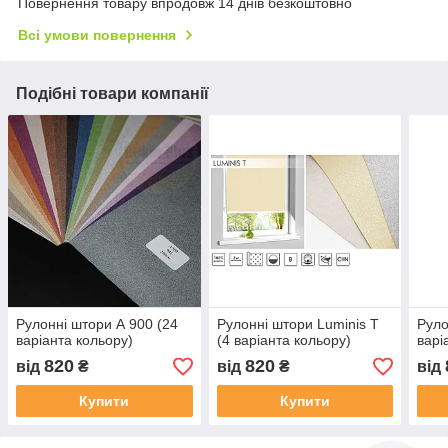
Повернення товару впродовж 14 днів безкоштовно
Всі умови повернення
Подібні товари компанії
Рулонні штори А 900 (24
Рулонні штори Luminis T
Руло
варіанта кольору)
(4 варіанта кольору)
варі
820
820
від
₴
від
₴
від
Купити
Купити