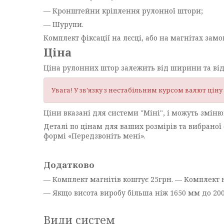
— Кронштейни кріплення рулонної штори;
— Шурупи.
Комплект фіксації на лєсці, або на магнітах замо
Ціна
Ціна рулонних штор залежить від ширини та від
Увага! У зв'язку з нестабільним курсом валют цін
Ціни вказані для системи "Міні", і можуть зміню
Деталі по цінам для ваших розмірів та вибрано
формі «Передзвоніть мені».
Додатково
— Комплект магнітів коштує 25грн. — Комплект н
— Якщо висота виробу більша ніж 1650 мм до 20
Види систем