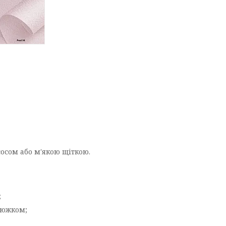
сосом або м'якою щіткою.
;
цюжком;